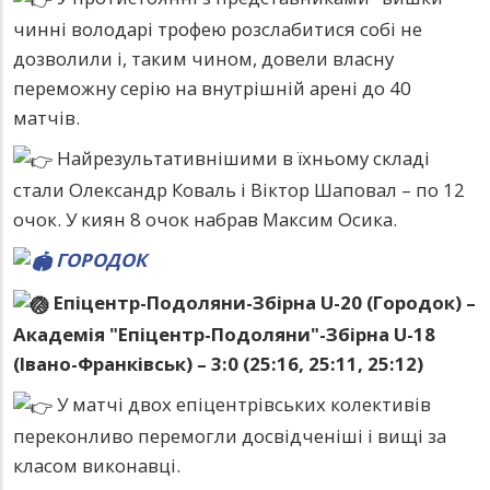
чинні володарі трофею розслабитися собі не
дозволили і, таким чином, довели власну
переможну серію на внутрішній арені до 40
матчів.
Найрезультативнішими в їхньому складі
стали Олександр Коваль і Віктор Шаповал – по 12
очок. У киян 8 очок набрав Максим Осика.
ГОРОДОК
Епіцентр-Подоляни-Збірна U-20 (Городок) –
Академія "Епіцентр-Подоляни"-Збірна U-18
(Івано-Франківськ) – 3:0 (25:16, 25:11, 25:12)
У матчі двох епіцентрівських колективів
переконливо перемогли досвідченіші і вищі за
класом виконавці.