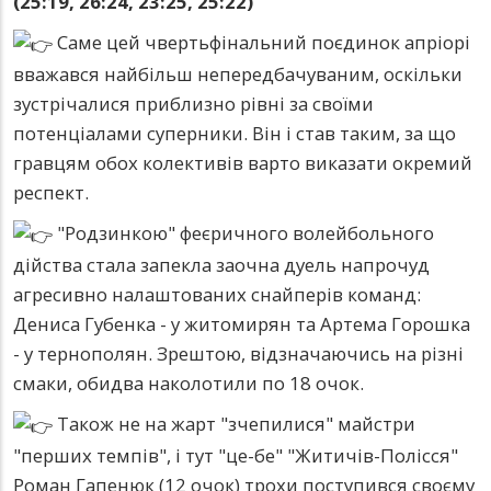
(25:19, 26:24, 23:25, 25:22)
Саме цей чвертьфінальний поєдинок апріорі
вважався найбільш непередбачуваним, оскільки
зустрічалися приблизно рівні за своїми
потенціалами суперники. Він і став таким, за що
гравцям обох колективів варто виказати окремий
респект.
"Родзинкою" феєричного волейбольного
дійства стала запекла заочна дуель напрочуд
агресивно налаштованих снайперів команд:
Дениса Губенка - у житомирян та Артема Горошка
- у тернополян. Зрештою, відзначаючись на різні
смаки, обидва наколотили по 18 очок.
Також не на жарт "зчепилися" майстри
"перших темпів", і тут "це-бе" "Житичів-Полісся"
Роман Гапенюк (12 очок) трохи поступився своєму