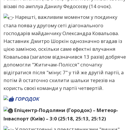
візаві по амплуа Данилу Федосєєву (14 очок).
Нарешті, важливим моментом у поєдинку
стала поява у другому сеті діагонального
господарів майданчику Олександра Ковальова.
Наставник Дмитро Шоркін однозначно вгадав із
цією заміною, оскільки саме ефектні влучання
Ковальова (загалом відзначився 13 разів) добряче
допомогли "Житичам-Полісся" спочатку
відігратися після "мінус 7" у тій же другій партії, а
потім й остаточно схилити шальки терезів на
користь своєї команди у партії четвертій.
ГОРОДОК
Епіцентр-Подоляни (Городок) – Метеор-
Інваспорт (Київ) – 3:0 (25:18, 25:13, 25:12)
У протистоянні з представниками "вишки"