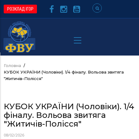
Перейти
РОЗКЛАД ІГОР
до
основного
вмісту
Головна
/
Рядок
КУБОК УКРАЇНИ (Чоловіки). 1/4 фіналу. Вольова звитяга
навіґації
"Житичів-Полісся"
КУБОК УКРАЇНИ (Чоловіки). 1/4
фіналу. Вольова звитяга
"Житичів-Полісся"
08/02/2026