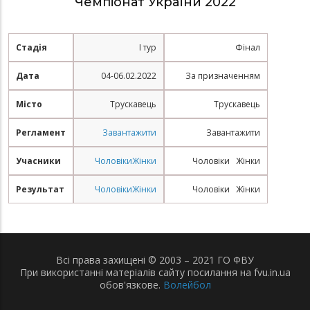
Чемпіонат України 2022
Стадія
І тур
Фінал
Дата
04-06.02.2022
За призначенням
Місто
Трускавець
Трускавець
Регламент
Завантажити
Завантажити
Учасники
Чоловіки
Жінки
Чоловіки
Жінки
Результат
Чоловіки
Жінки
Чоловіки
Жінки
Всі права захищені © 2003 – 2021 ГО ФВУ
При використанні матеріалів сайту посилання на fvu.in.ua
обов'язкове.
Волейбол