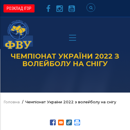
Перейти
РОЗКЛАД ІГОР
до
основного
вмісту
ЧЕМПІОНАТ УКРАЇНИ 2022 З
ВОЛЕЙБОЛУ НА СНІГУ
Головна
/
Чемпіонат України 2022 з волейболу на снігу
Рядок
навіґації