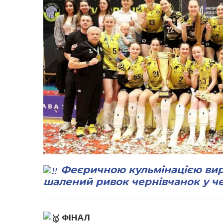
Феєричною кульмінацією вир
шалений ривок чернівчанок у четв
ФІНАЛ