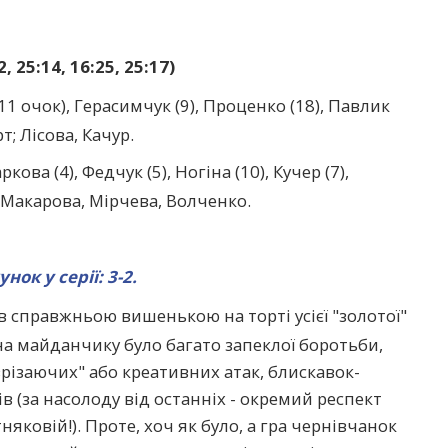
 25:14, 16:25, 25:17)
1 очок), Герасимчук (9), Проценко (18), Павлик
рт; Лісова, Качур.
кова (4), Федчук (5), Ногіна (10), Кучер (7),
), Макарова, Мірчева, Волченко.
нок у серії: 3-2.
в справжньою вишенькою на торті усієї "золотої"
 на майданчику було багато запеклої боротьби,
різаючих" або креативних атак, блискавок-
в (за насолоду від останніх - окремий респект
няковій!). Проте, хоч як було, а гра чернівчанок