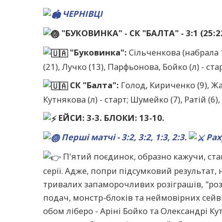
ЧЕРНІВЦІ
"БУКОВИНКА" - СК "БАЛТА" - 3:1 (25:22,
"Буковинка":
Сільченкова (набрала 1
(21), Лучко (13), Парфьонова, Бойко (л) - ста
СК "Балта":
Голод, Кириченко (9), Жар
Кутнякова (л) - старт; Шумейко (7), Ратій (6
ЕЙСИ: 3-3. БЛОКИ: 13-10.
Перші матчі - 3:2, 3:2, 1:3, 2:3.
Раху
П'ятий поєдинок, образно кажучи, ста
серії. Адже, попри підсумковий результат,
тривалих запаморочливих розіграшів, "роз
подач, монстр-блоків та неймовірних сейві
обом ліберо - Аріні Бойко та Олександрі Кут