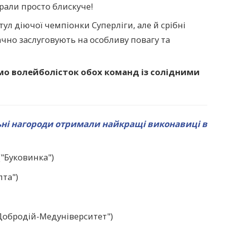
грали просто блискуче!
ул діючої чемпіонки Суперліги, але й срібні
ачно заслуговують на особливу повагу та
мо волейболісток обох команд із солідними
ні нагороди отримали найкращі виконавиці в
"Буковинка")
та")
Добродій-Медуніверситет")