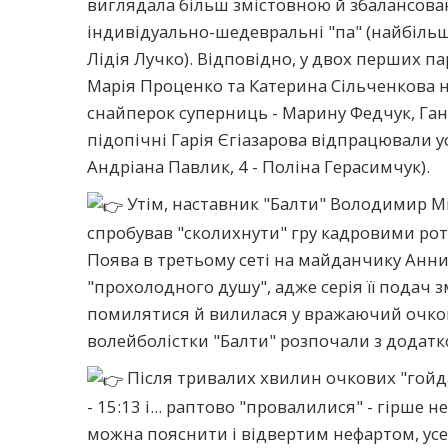
виглядала більш змістовною й збалансов
індивідуально-шедевральні "па" (найбільше
Лідія Лучко). Відповідно, у двох перших па
Марія Проценко та Катерина Сільченкова 
снайперок суперниць - Марину Федчук, Ганн
підопічні Гарія Єгіазарова відпрацювали у
Андріана Павлик, 4 - Поліна Герасимчук).
Утім, наставник "Балти" Володимир Мі
спробував "сколихнути" гру кадровими ротац
Поява в третьому сеті на майданчику Анн
"прохолодного душу", адже серія її подач
помилятися й вилилася у вражаючий очков
волейболістки "Балти" розпочали з додатк
Після тривалих хвилин очкових "гой
- 15:13 і... раптово "провалилися" - гірше
можна пояснити і відвертим нефартом, усе ж,