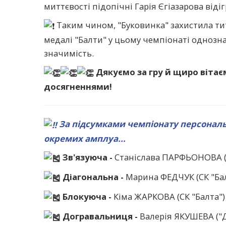
миттєвості підопічні Гарія Єгіазарова віді
Таким чином, "Буковинка" захистила тит
медалі "Балти" у цьому чемпіонаті однозн
значимість.
Дякуємо за гру й щиро вітає
досягненнями!
За підсумками чемпіонату персональ
окремих амплуа...
Зв'язуюча -
Станіслава ПАРФЬОНОВА (
Діагональна -
Марина ФЕДЧУК (СК "Бал
Блокуюча -
Кіма ЖАРКОВА (СК "Балта")
Догравальниця -
Валерія ЯКУШЕВА ("