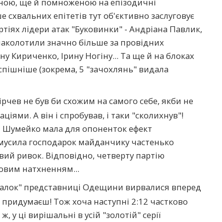
аною, ще й помноженою на епізодичні
 схвальних епітетів тут об'єктивно заслуговує
ртіях лідери атак "Буковинки" - Андріана Павлик,
наколотили значно більше за провідних
у Кириченко, Ірину Ногіну... Та ще й на блоках
спішніше (зокрема, 5 "зачохлянь" видала
рчев не був би схожим на самого себе, якби не
іями. А він і спробував, і таки "сколихнув"!
и Шумейко мала для опоненток ефект
 змусила господарок майданчику частенько
ий ривок. Відповідно, четверту партію
овим натхненням...
далок" представниці Одещини вирвалися вперед
 не придумаєш! Тож хоча наступні 2:12 частково
 у ці вирішальні в усій "золотій" серії