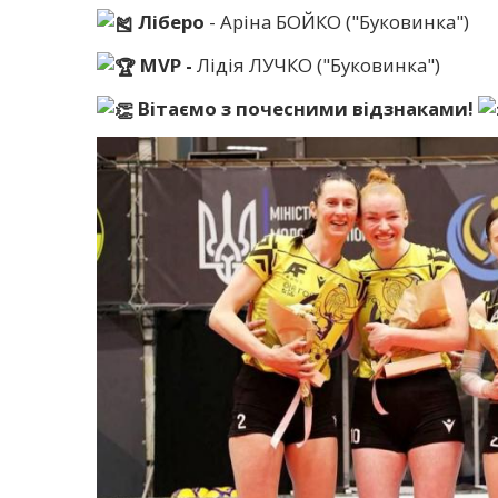
Ліберо
- Аріна БОЙКО ("Буковинка")
MVP -
Лідія ЛУЧКО ("Буковинка")
Вітаємо з почесними відзнаками!