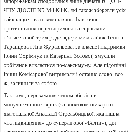
запоріжанкам сподобилися лише дівчата із ЦОП-
ЧНУ-ДЮСШ N5-МФКФК, які також зберегли усіх
найкращих своїх виконавиць. Їхнє очне
протистояння перетворилося на справжній
п’ятисетовий трилер, де лідери миколаївок Тетяна
Таранцова і Яна Журавльова, за класної підтримки
Ірини Охрімчук та Катерини Зотової, змусили
орбітянок викластися по-максимуму. Але підопічні
Ірини Комісарової витримали і останнє слово, все
ж, залишили за собою.
Так само, переважним чином зберігши
минулосезонних зірок (за винятком шикарної
діагональної Анастасії Стрельбицької, яка пішла
«на підвищення» до суперлігової «Балти»), дві
перемоги у цьому турі виборов достатньо амбітний