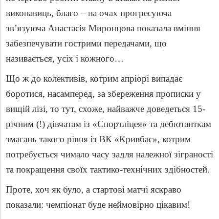
виконавиць, благо – на очах прогресуюча
зв’язуюча Анастасія Миронцова показала вміння
забезпечувати гострими передачами, що
називається, усіх і кожного…
Що ж до колективів, котрим апріорі випадає
боротися, насамперед, за збереження прописки у
вищій лізі, то тут, схоже, найважче доведеться 15-
річним (!) дівчатам із «Спортліцея» та дебютанткам
змагань такого рівня із ВК «Кривбас», котрим
потребується чимало часу задля належної зіграності
та покращення своїх тактико-технічних здібностей.
Проте, хоч як було, а стартові матчі яскраво
показали: чемпіонат буде неймовірно цікавим!