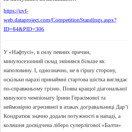
https://uvf-
web.dataproject.com/CompetitionStandings.aspx?
ID=84&PID=306
У «Нафтусі», в силу певних причин,
минулосезонний склад змінився більше як
наполовину. І, однозначно, не в гіршу сторону,
оскільки наразі принаймні стартова шістка виглядає
по-справжньому грізно. Поява кращої діагональної
минулого чемпіонату Ірини Герасімової та
неймовірно агресивної в атаках догравальниці Дар’ї
Кондратюк значно додали потужності в нападі, а
колишня досвідчена ліберо суперлігової «Балти»