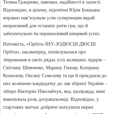
Тетяна Гращенко, навпаки, надійності в захисті.
Відповідно, в цілому, підопічні Юрія Бокшана
вправно нав’язували усім суперницям вкрай
неприємний для останніх ритм гри, що й
забезпечувало їм переконливий кінцевий успіх.
Натомість, «Орбіта-ЗНУ-ЗОДЮСШ ДЮСШ
Орбіта», насамперед, попіклувалася про
збереження в своїх рядах усіх колишніх лідерів –
Світлану Шевченко, Марину Генову, Катерину
Кошелєву, Оксану Соколову та ще й приєднала до
них колишню кандидатку до лав збірної України –
ліберо Вікторію Ніколайчук, яка, щоправда, нині
виконувала роль догравальниці. Відповідно, у
стартових матчах добряче попсувати нерви