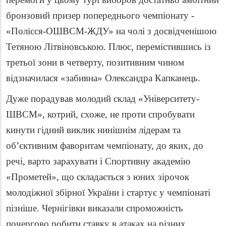
бронзовий призер попереднього чемпіонату -
«Полісся-ОШВСМ-ЖДУ» на чолі з досвідченішою
Тетяною Літвіновською. Плюс, перемістившись із
третьої зони в четверту, позитивним чином
відзначилася «забивна» Олександра Капканець.
Дуже порадував молодий склад «Університету-
ШВСМ», котрий, схоже, не проти спробувати
кинути гідний виклик нинішнім лідерам та
об’єктивним фаворитам чемпіонату, до яких, до
речі, варто зарахувати і Спортивну академію
«Прометей», що складається з юних зірочок
молодіжної збірної України і стартує у чемпіонаті
пізніше. Чернігівки виказали спроможність
почергово робити ставку в атаках на різних