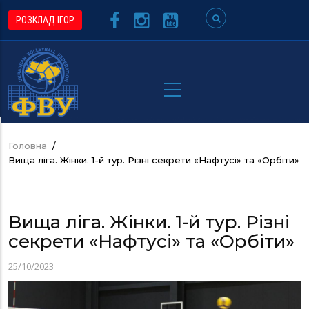
Перейти
РОЗКЛАД ІГОР
до
основного
вмісту
Головна
/
Рядок
Вища ліга. Жінки. 1-й тур. Різні секрети «Нафтусі» та «Орбіти»
навіґації
Вища ліга. Жінки. 1-й тур. Різні
секрети «Нафтусі» та «Орбіти»
25/10/2023