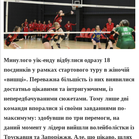
Минулого уїк-енду відбулися одразу 18
поєдинків у рамках стартового туру в жіночій
«вишці». Переважна більшість із них виявилися
достатньо цікавими та інтригуючими, із
непередбачуваними сюжетами. Тому лише дві
команди впоралися зі своїми завданнями по-
максимуму: здобувши по три перемоги, на
даний момент у лідери вийшли волейболістки із
Трускавця та Запоріжжя. Але, що цікаво, шлях