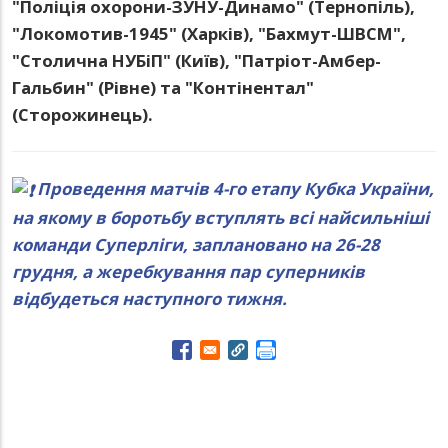
"Поліція охорони-ЗУНУ-Динамо" (Тернопіль),
"Локомотив-1945" (Харків), "Бахмут-ШВСМ",
"Столична НУБіП" (Київ), "Патріот-Амбер-
Гальбин" (Рівне) та "Контінентал"
(Сторожинець).
Проведення матчів 4-го етапу Кубка України,
на якому в боротьбу вступлять всі найсильніші
команди Суперліги, заплановано на 26-28
грудня, а жеребкування пар суперників
відбудеться наступного тижня.