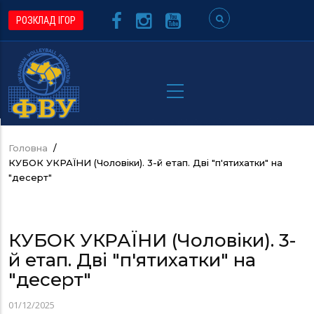
Перейти
РОЗКЛАД ІГОР
до
основного
вмісту
Головна
/
Рядок
КУБОК УКРАЇНИ (Чоловіки). 3-й етап. Дві "п'ятихатки" на
навіґації
"десерт"
КУБОК УКРАЇНИ (Чоловіки). 3-
й етап. Дві "п'ятихатки" на
"десерт"
01/12/2025