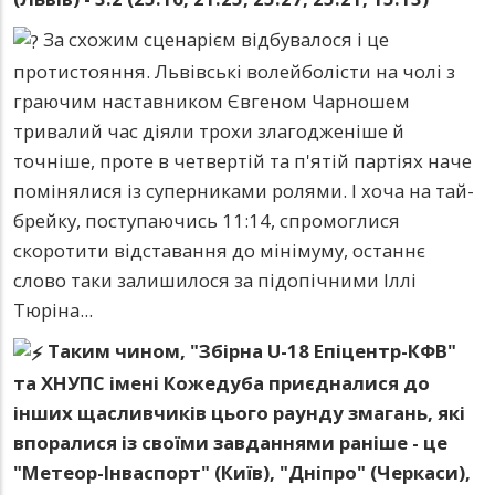
За схожим сценарієм відбувалося і це
протистояння. Львівські волейболісти на чолі з
граючим наставником Євгеном Чарношем
тривалий час діяли трохи злагодженіше й
точніше, проте в четвертій та п'ятій партіях наче
помінялися із суперниками ролями. І хоча на тай-
брейку, поступаючись 11:14, спромоглися
скоротити відставання до мінімуму, останнє
слово таки залишилося за підопічними Іллі
Тюріна...
Таким чином, "Збірна U-18 Епіцентр-КФВ"
та ХНУПС імені Кожедуба приєдналися до
інших щасливчиків цього раунду змагань, які
впоралися із своїми завданнями раніше - це
"Метеор-Інваспорт" (Київ), "Дніпро" (Черкаси),