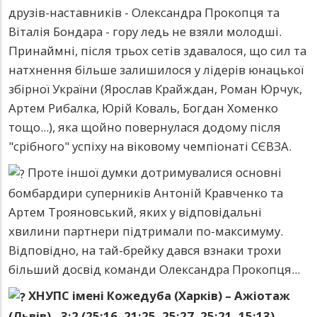
друзів-наставників - Олександра Прокопця та
Віталія Бондара - гору ледь не взяли молодші.
Принаймні, після трьох сетів здавалося, що сил та
натхнення більше залишилося у лідерів юнацької
збірної України (Ярослав Крайждан, Роман Юрчук,
Артем Рибалка, Юрій Коваль, Богдан Хоменко
тощо...), яка щойно повернулася додому після
"срібного" успіху на віковому чемпіонаті СЄВЗА.
Проте іншої думки дотримувалися основні
бомбардири суперників Антоній Кравченко та
Артем Трояновський, яких у відповідальні
хвилини партнери підтримали по-максимуму.
Відповідно, на тай-брейку дався взнаки трохи
більший досвід команди Олександра Прокопця...
ХНУПС імені Кожедуба (Харків) – Ажіотаж
(Львів) - 3:2 (25:16, 21:25, 25:27, 25:21, 15:13)