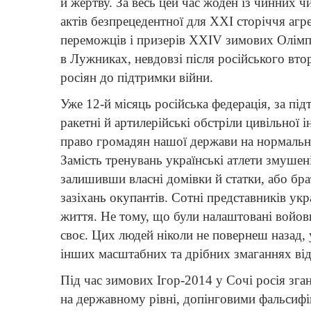
й жертву. За весь цей час жоден із чинних ч
актів безпрецедентної для ХХІ сторіччя агрес
переможців і призерів XXIV зимових Олімпій
в Лужниках, невдовзі після російського вто
росіян до підтримки війни.
Уже 12-й місяць російська федерація, за пі
ракетні й артилерійські обстріли цивільної
право громадян нашої держави на нормальне
Замість тренувань українські атлети змуше
залишивши власні домівки й статки, або бр
зазіхань окупантів. Сотні представників укр
життя. Не тому, що були налаштовані войов
своє. Цих людей ніколи не повернеш назад, у
інших масштабних та дрібних змаганнях від
Під час зимових Ігор-2014 у Сочі росія зга
на державному рівні, допінговими фальсифік