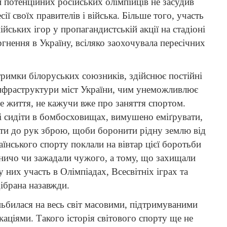
и потенційних російських олімпійців не засудив
ії своїх правителів і війська. Більше того, участь
ських ігор у пропагандистській акції на стадіоні
ргнення в Україну, всіляко заохочувала пересічних
дтримки білоруських союзників, здійснює постійні
 інфраструктури міст України, чим унеможливлює
 життя, не кажучи вже про заняття спортом.
ні сидіти в бомбосховищах, вимушено еміґрувати,
ати до рук зброю, щоби боронити рідну землю від
аїнського спорту поклали на вівтар цієї боротьби
ничо чи зажадали чужого, а тому, що захищали
 них участь в Олімпіадах, Всесвітніх іграх та
ібрана назавжди.
ньбилася на весь світ масовими, підтримуваними
аціями. Такого історія світового спорту ще не