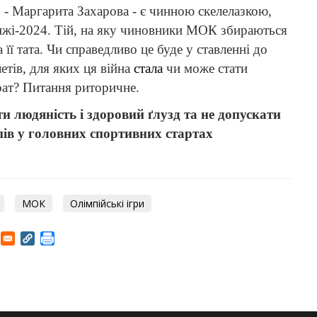
 - Маргарита Захарова - є чинною скелелазкою,
рижі-2024. Тій, на яку чиновники МОК збираються
 її тата. Чи справедливо це буде у ставленні до
етів, для яких ця війна
стала
чи може стати
ат? Питання риторичне.
 людяність і здоровий ґлузд та не допускати
пів у головних спортивних стартах
МОК
Олімпійські ігри