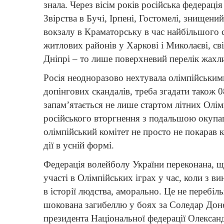
знала. Через вісім років російська федераці
Звірства в Бучі, Ірпені, Гостомелі, знищен
вокзалу в Краматорську в час найбільшого
житлових районів у Харкові і Миколаєві, св
Дніпрі – то лише поверхневий перелік жах
Росія неодноразово нехтувала олімпійським
допінгових скандалів, треба згадати також 08
запам’ятається не лише стартом літних Олім
російського вторгнення з подальшою окупац
олімпійський комітет не просто не покарав ко
дії в усній формі.
Федерація волейболу України переконана, щ
участі в Олімпійських іграх у час, коли з в
в історії людства, аморально. Це не перебіл
шокована загибеллю у боях за Соледар Донец
президента Національної федерації Олексан