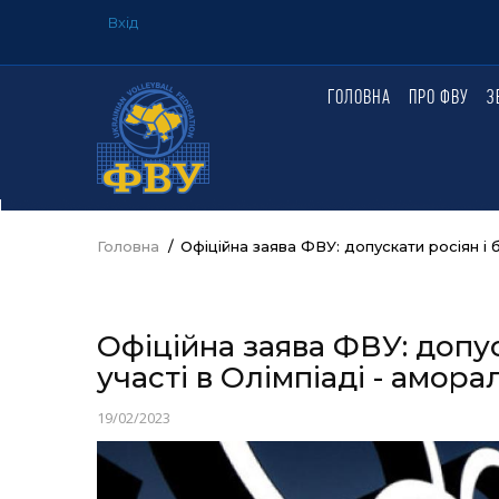
Перейти
Вхід
до
USER
ACCOUNT
основного
MENU
вмісту
ГОЛОВНА
ПРО ФВУ
З
ГОЛОВНЕ
МЕНЮ
Головна
/
Офіційна заява ФВУ: допускати росіян і б
Рядок
навіґації
Офіційна заява ФВУ: допус
участі в Олімпіаді - амора
19/02/2023