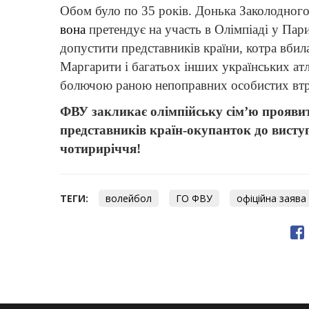
Обом було по 35 років. Донька Заколодного
вона
претендує на участь в Олімпіаді у Па
допустити представників країни, котра вбила
Маргарити і багатьох інших українських атл
болючою раною непоправних особистих втр
ФВУ закликає олімпійську сім’ю проявити
представників країн-окупанток до висту
чотириріччя!
ТЕГИ:
волейбол
ГО ФВУ
офіційна заява