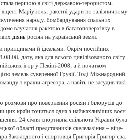
я стала першою в світі державою-терористом.
ий вщент Маріуполь, ракетні удари по залізничному
 скупчення народу, бомбардування спальних
ідоме влучання ракетою в багатоповерхівку в
ливих
діянь
росіян на українській землі.
и принципами й ідеалами. Окрім постійних
.08.08, дату, яка для всього цивілізованого світу
пійських ігор у Пекіні-2008, а й початком
ією земель суверенної Грузії. Тоді Міжнародний
манду з країни-агресора, а навіть не засудив такі
о розмови про повернення росіян і білорусів до
ини цих країн точиться одна з найжахливіших воєн
ьшення. 24 січня спортивна спільнота України була
ької області представників скелелазіння – віце-
дра Заколодного і спортовця Григорія Григор’єва.