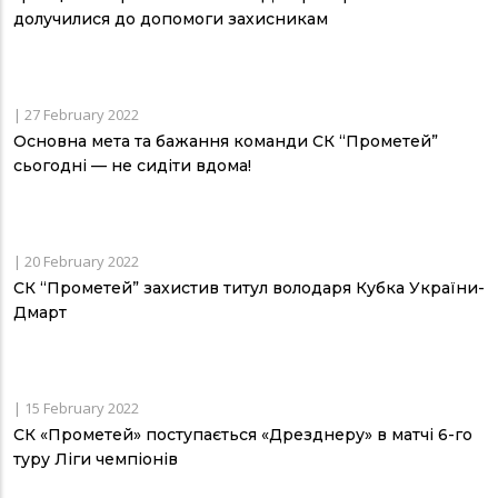
долучилися до допомоги захисникам
|
27 February 2022
Основна мета та бажання команди СК “Прометей”
сьогодні — не сидіти вдома!
|
20 February 2022
СК “Прометей” захистив титул володаря Кубка України-
Дмарт
|
15 February 2022
СК «Прометей» поступається «Дрезднеру» в матчі 6-го
туру Ліги чемпіонів