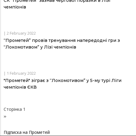
СК “Прометей” зазнав чергової поразки в Лізі
чемпіонів
|
2 February 2022
“Прометей” провів тренування напередодні гри з
“Локомотивом” у Лізі чемпіонів
|
1 February 2022
"Прометей" зіграє з “Локомотивом” у 5-му турі Ліги
чемпіонів ЄКВ
Сторінка 1
Розбивка
Наступна
››
на
сторінки
сторінка
Підписка на Прометей