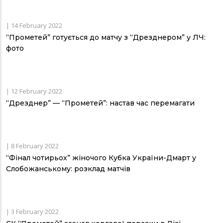
|
14 February 2022
“Прометей” готується до матчу з “Дрезднером” у ЛЧ:
фото
|
12 February 2022
“Дрезднер” — “Прометей”: настав час перемагати
|
8 February 2022
“Фінал чотирьох” жіночого Кубка України-Дмарт у
Слобожанському: розклад матчів
|
3 February 2022