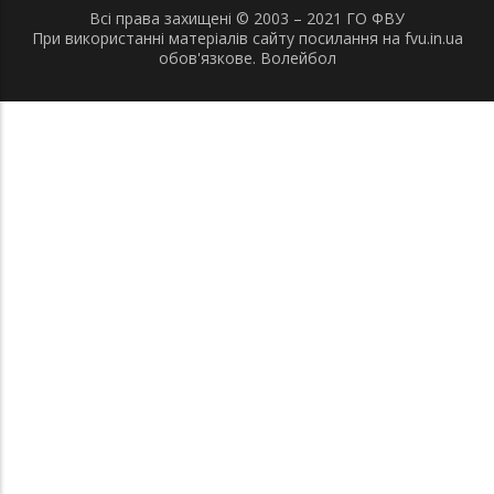
Всі права захищені © 2003 – 2021 ГО ФВУ
При використанні матеріалів сайту посилання на fvu.in.ua
обов'язкове.
Волейбол